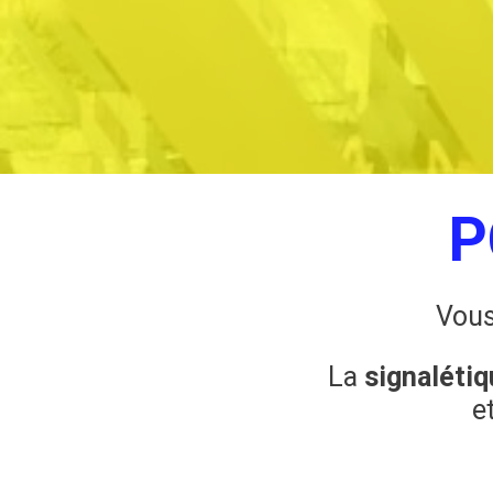
P
Vous
La
signaléti
e