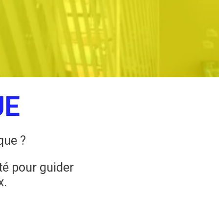
UE
que ?
té pour guider
x.