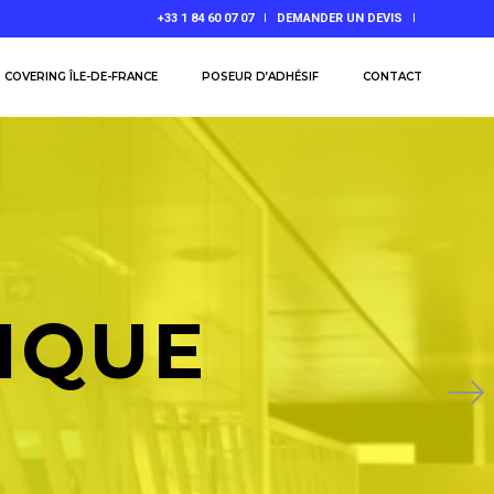
+33 1 84 60 07 07
DEMANDER UN DEVIS
COVERING ÎLE-DE-FRANCE
POSEUR D’ADHÉSIF
CONTACT
IQUE