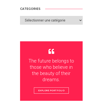
CATEGORIES
CATEGORIES
The future belongs to
those who believe in
the beauty of their
dreams.
EXPLORE PORTFOLIO